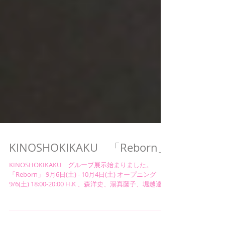
KINOSHOKIKAKU 「Reborn」
KINOSHOKIKAKU グループ展示始まりました。
「Reborn」 9月6日(土) - 10月4日(土) オープニング
9/6(土) 18:00-20:00 H.K 、森洋史、湯真藤子、堀越達