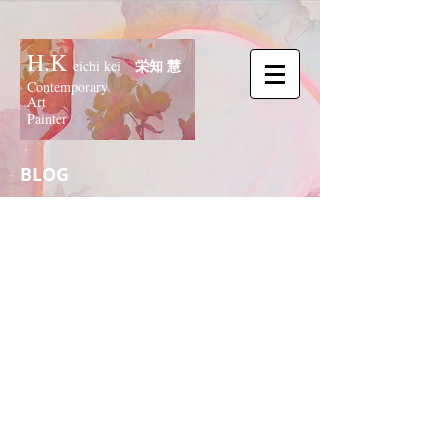
H.K
栄知 慧
eichi kei
Contemporary
Art
Painter
BLOG