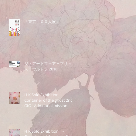
「東京１００人展」
ジ・アートフェア + プリュ
スーウルトラ 2016
H.K Solo Exhibition -
Container of the ghost 2nd
GIG - Additional mission
H.K Solo Exhibition -