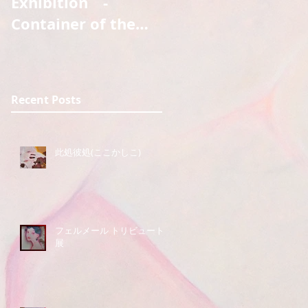
Exhibition -
Container of the
ghost 2nd GIG -
Additional mission
Recent Posts
此処彼処(ここかしこ)
フェルメール トリビュート
展