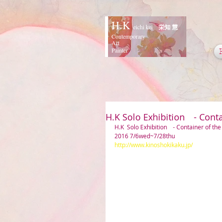
H.K
eichi kei
栄知 慧
Contemporary
Art
Painter
H.K Solo Exhibition - Conta
H.K  Solo Exhibition　- Container of the
2016 7/6wed~7/28thu
http://www.kinoshokikaku.jp/ 