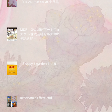
「HY ART STORY at 中目黒」
MDP GALLERYアートフェ
スタ ～株式会社ゼルス30周
年記念展～
「hoppy！garden！」展
Resonance Effect 2nd