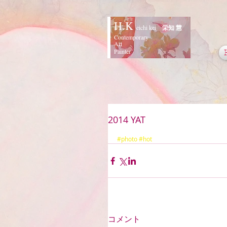
H.K
eichi kei
栄知 慧
Contemporary
Art
Painter
2014 YAT
#photo
#hot
コメント