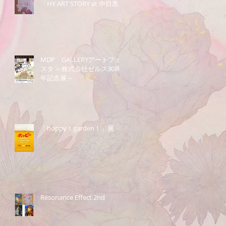
「HY ART STORY at 中目黒」
MDP GALLERYアートフェ
スタ ～株式会社ゼルス30周
年記念展～
「hoppy！garden！」展
Resonance Effect 2nd