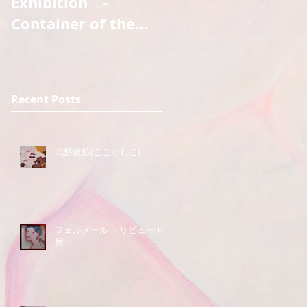
Exhibition -
Container of the
ghost 2nd GIG -
Additional mission
Recent Posts
此処彼処(ここかしこ)
フェルメール トリビュート
展