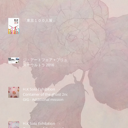
「東京１００人展」
ジ・アートフェア + プリュ
スーウルトラ 2016
H.K Solo Exhibition -
Container of the ghost 2nd
GIG - Additional mission
H.K Solo Exhibition -