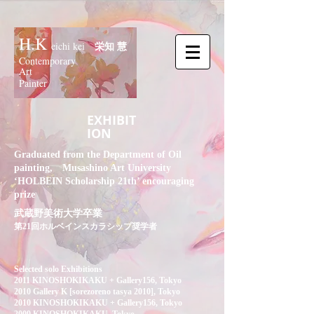
H.K
栄知 慧
eichi kei
Contemporary
Art
Painter
EXHIBIT
ION
Graduated from the Department of Oil
painting, Musashino Art University
‘HOLBEIN Scholarship 21th’ encouraging
prize
武蔵野美術大学卒業
第21回ホルベインスカラシップ奨学者
Selected solo Exhibitions
2011 KINOSHOKIKAKU + Gallery156, Tokyo
2010 Gallery K [sorezoreno tasya 2010], Tokyo
2010 KINOSHOKIKAKU + Gallery156, Tokyo