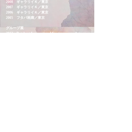
2008 ギャラリイＫ／東京
2007 ギャラリイＫ／東京
2006 ギャラリイＫ／東京
2005 フタバ画廊／東京
グループ展
2012 Butchart International Contemporary Art
Space／台北
2011 ＡＨＡＦ ２０１１ ソウル／ソウル 出展
2011 アートフェア京都／京都 出展
2011 ヤングアート台北／台北 出展
2011 木之庄企畫 + Gallery156 「Resonance Effect」
／東京
2010 GEISAITAIWAN#2 台湾台北市華山創意文化
園區／台北
2010 アートフェア京都／京都 出展
2010 ギャラリイＫ 「ふみえ」／東京
2009 東京コンテンポラリーアートフェア／東京
出展
2008 ＡＨＡＦ2008／東京 出展
2008 新世代への視点小品展 2008／東京
Japanese Contemporary Art Painter
H.K eichi kei 栄知 慧 Web Site