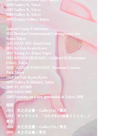
2009 KINOSHOKIKAKU, Tokyo
2008 Gallery K, Tokyo
2007 Gallery K, Tokyo
2006 Gallery K, Tokyo
2005 Futaba Gallery, Tokyo
Selected Group Exhibitions
2012 Butchart International Contemporary Art
Space.Taipei
2011 AHAF 2011 Seoul.Seoul
2011 Art Fair Kyoto.Kyoto
2011 Young Art Taipei.Taipei
2011 KINOSHOKIKAKU + Gallery156 [Resonance
Effect], Tokyo
2010 "GEISAI TAIWAN#2" Huashan Creative
Park,Taipei
2010 Art Fair Kyoto.Kyoto
2010 Gallery K [Humie], Tokyo
2009 TCAF2009
2008 AHAF2008
2008 Focusing on a new generation in Tokyo 2008
個展
2011 木之庄企畫 + Gallery156／東京
2010 ギャラリイＫ 「それぞれの他者２０１０」／
東京
2010 木之庄企畫 + Gallery156／東京
2009 木之庄企畫／東京