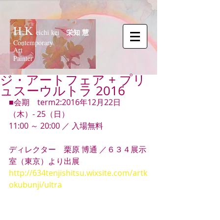
H.K
栄知 慧
eichi kei
Contemporary
Art
Painter
ジ・アートフェア + プリ
ュスーウルトラ 2016
■会期　term2:2016年12月22日
（木）- 25（日）
11:00 ～ 20:00 ／ 入場無料
ディレクター　栗原 博通 ／６３４展示
室（東京）より出展
http://634tenjishitsu.wixsite.com/artk
okubunji/ultra