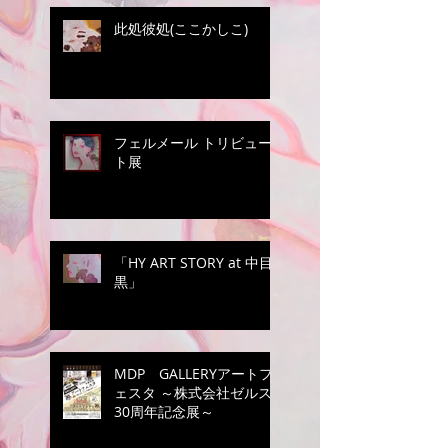
此処彼処(ここかしこ)
フェルメール トリビュー
ト展
「HY ART STORY at 中目
黒」
MDP GALLERYアートフ
ェスタ ～株式会社ゼルス
30周年記念展～