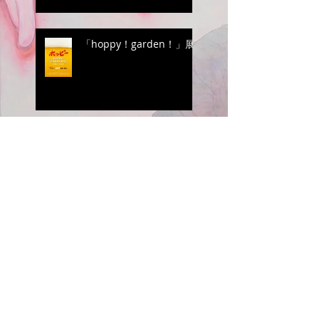
「hoppy！garden！」展
Resonance Effect 2nd
「東京１００人展」